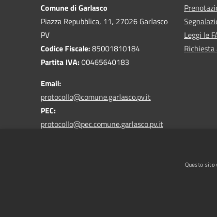
Comune di Garlasco
Prenotaz
Piazza Repubblica, 11, 27026 Garlasco
Segnalazi
PV
Leggi le 
Codice Fiscale:
85001810184
Richiesta
Partita IVA:
00465640183
Email:
protocollo@comune.garlasco.pv.it
PEC
:
protocollo@pec.comune.garlasco.pv.it
*accetta solo messaggi da caselle PEC*
Centralino Unico:
0382 825211
Questo sito 
RSS
Accessibilità
Privacy
Cookie
Mappa de