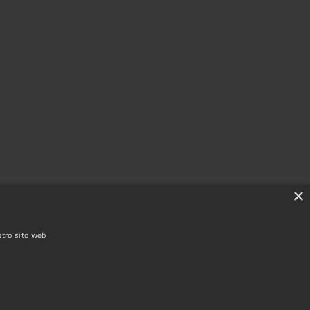
×
stro sito web
Copyright © 2025 Comune di Garlasco