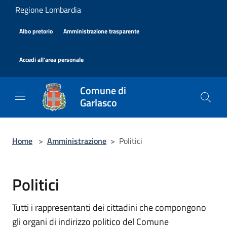
Salta al contenuto principale
Regione Lombardia
|
|
Albo pretorio
Amministrazione trasparente
|
Accedi all'area personale
Comune di
Garlasco
Home
>
Amministrazione
>
Politici
Politici
Tutti i rappresentanti dei cittadini che compongono
gli organi di indirizzo politico del Comune