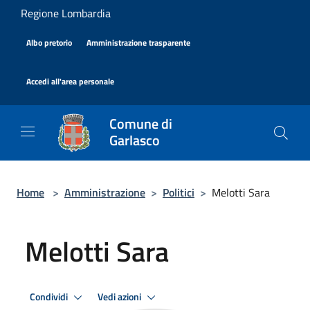
Salta al contenuto principale
Regione Lombardia
|
|
Albo pretorio
Amministrazione trasparente
|
Accedi all'area personale
Comune di
Garlasco
Home
>
Amministrazione
>
Politici
>
Melotti Sara
Melotti Sara
Condividi
Vedi azioni