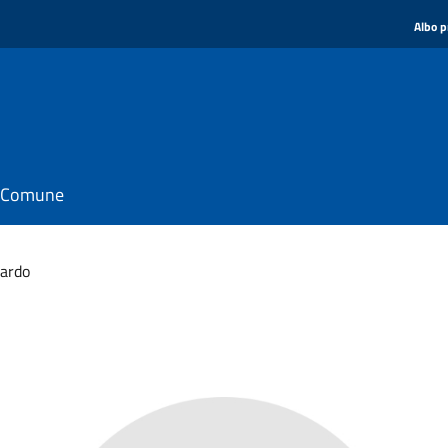
Albo p
il Comune
cardo