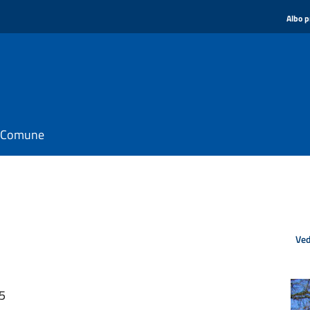
Albo p
il Comune
Ved
35