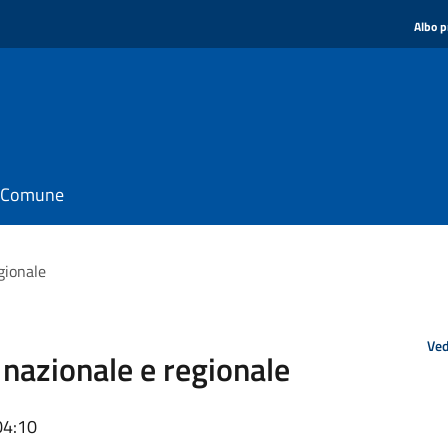
Albo p
il Comune
gionale
Ved
nazionale e regionale
04:10