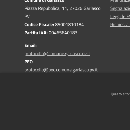
Piazza Repubblica, 11, 27026 Garlasco
Segnalazi
PV
Leggi le 
Codice Fiscale:
85001810184
Richiesta
Partita IVA:
00465640183
Email:
protocollo@comune.garlasco.pv.it
PEC
:
protocollo@pec.comune.garlasco.pv.it
*accetta solo messaggi da caselle PEC*
Centralino Unico:
0382 825211
Questo sito 
RSS
Accessibilità
Privacy
Cookie
Mappa de