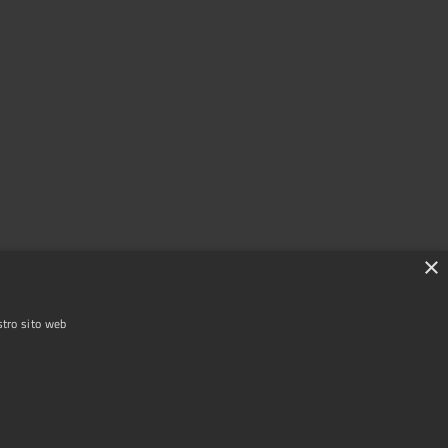
×
stro sito web
Copyright © 2025 Comune di Garlasco
Powered by
|
Municipium
Accesso redazione