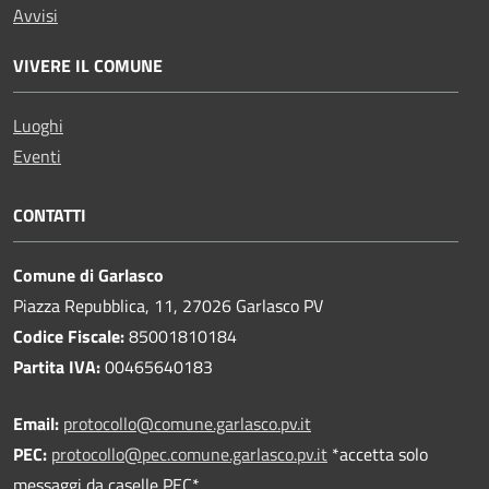
Avvisi
VIVERE IL COMUNE
Luoghi
Eventi
CONTATTI
Comune di Garlasco
Piazza Repubblica, 11, 27026 Garlasco PV
Codice Fiscale:
85001810184
Partita IVA:
00465640183
Email:
protocollo@comune.garlasco.pv.it
PEC
:
protocollo@pec.comune.garlasco.pv.it
*accetta solo
messaggi da caselle PEC*