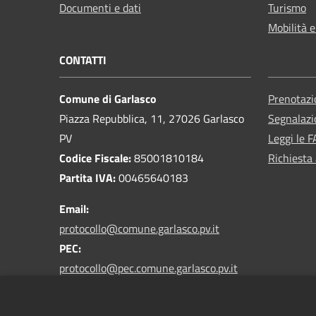
Documenti e dati
Turismo
Mobilità e
CONTATTI
Comune di Garlasco
Prenotaz
Piazza Repubblica, 11, 27026 Garlasco
Segnalazi
PV
Leggi le 
Codice Fiscale:
85001810184
Richiesta
Partita IVA:
00465640183
Email:
protocollo@comune.garlasco.pv.it
PEC
:
protocollo@pec.comune.garlasco.pv.it
*accetta solo messaggi da caselle PEC*
Centralino Unico:
0382 825211