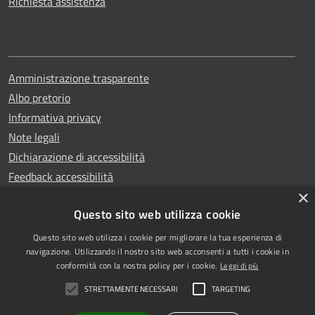
Richiesta assistenza
Amministrazione trasparente
Albo pretorio
Informativa privacy
Note legali
Dichiarazione di accessibilità
Feedback accessibilità
×
Questo sito web utilizza cookie
Questo sito web utilizza i cookie per migliorare la tua esperienza di
Copyright © 2025
RSS
navigazione. Utilizzando il nostro sito web acconsenti a tutti i cookie in
Comune di Garlasco
Accessibilità
conformità con la nostra policy per i cookie.
Leggi di più
Powered
Privacy
STRETTAMENTE NECESSARI
TARGETING
by
|
Cookie
Municipium
Accesso