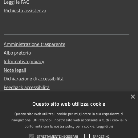
Leggi le FAQ
Richiesta assistenza
Amministrazione trasparente
Albo pretorio
Informativa privacy
Note legali
Dichiarazione di accessibilità
Feedback accessibilità
×
Questo sito web utilizza cookie
Questo sito web utilizza i cookie per migliorare la tua esperienza di
Copyright © 2025
RSS
navigazione. Utilizzando il nostro sito web acconsenti a tutti i cookie in
Comune di Garlasco
Accessibilità
conformità con la nostra policy per i cookie.
Leggi di più
Powered
Privacy
STRETTAMENTE NECESSARI
TARGETING