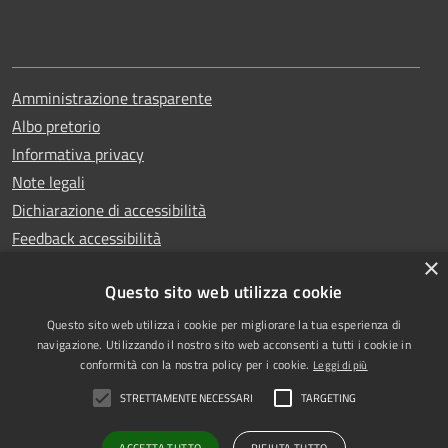
Amministrazione trasparente
Albo pretorio
Informativa privacy
Note legali
Dichiarazione di accessibilità
Feedback accessibilità
×
Questo sito web utilizza cookie
Questo sito web utilizza i cookie per migliorare la tua esperienza di
Copyright © 2025
RSS
navigazione. Utilizzando il nostro sito web acconsenti a tutti i cookie in
Comune di Garlasco
Accessibilità
conformità con la nostra policy per i cookie.
Leggi di più
Powered
Privacy
STRETTAMENTE NECESSARI
TARGETING
by
|
Cookie
Municipium
Accesso