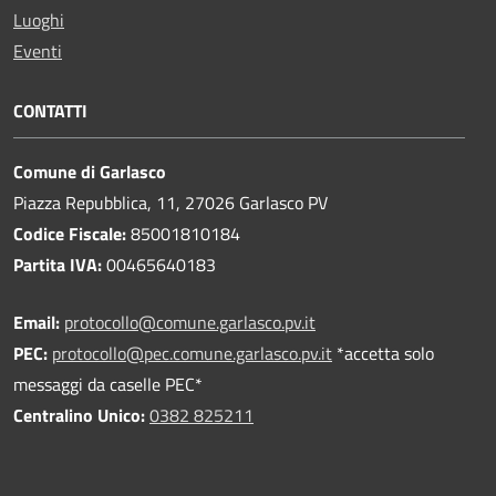
Luoghi
Eventi
CONTATTI
Comune di Garlasco
Piazza Repubblica, 11, 27026 Garlasco PV
Codice Fiscale:
85001810184
Partita IVA:
00465640183
Email:
protocollo@comune.garlasco.pv.it
PEC
:
protocollo@pec.comune.garlasco.pv.it
*accetta solo
messaggi da caselle PEC*
Centralino Unico:
0382 825211