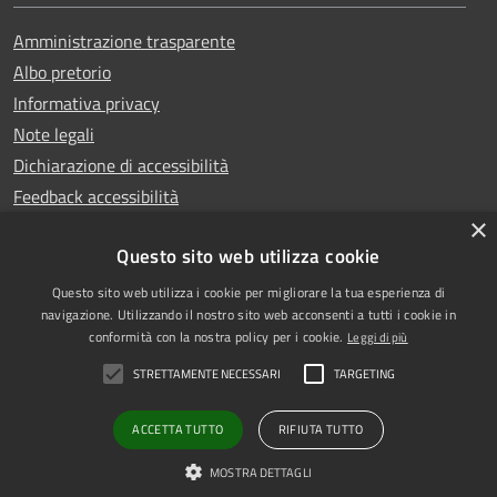
Amministrazione trasparente
Albo pretorio
Informativa privacy
Note legali
Dichiarazione di accessibilità
Feedback accessibilità
×
Questo sito web utilizza cookie
Questo sito web utilizza i cookie per migliorare la tua esperienza di
Copyright © 2025
RSS
navigazione. Utilizzando il nostro sito web acconsenti a tutti i cookie in
Comune di Garlasco
Accessibilità
conformità con la nostra policy per i cookie.
Leggi di più
Powered
Privacy
STRETTAMENTE NECESSARI
TARGETING
by
|
Cookie
Municipium
Accesso
Mappa del sito
redazione
ACCETTA TUTTO
RIFIUTA TUTTO
PEC
MOSTRA DETTAGLI