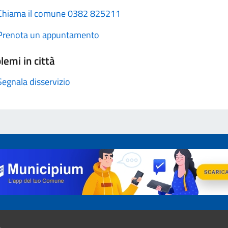
Chiama il comune 0382 825211
Prenota un appuntamento
lemi in città
Segnala disservizio