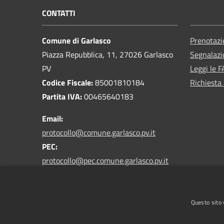
CONTATTI
Comune di Garlasco
Prenotaz
Piazza Repubblica, 11, 27026 Garlasco
Segnalazi
PV
Leggi le 
Codice Fiscale:
85001810184
Richiesta
Partita IVA:
00465640183
Email:
protocollo@comune.garlasco.pv.it
PEC
:
protocollo@pec.comune.garlasco.pv.it
*accetta solo messaggi da caselle PEC*
Centralino Unico:
0382 825211
Questo sito 