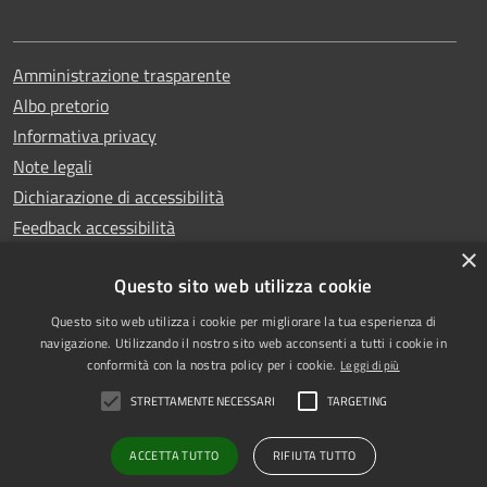
Amministrazione trasparente
Albo pretorio
Informativa privacy
Note legali
Dichiarazione di accessibilità
Feedback accessibilità
×
Questo sito web utilizza cookie
Questo sito web utilizza i cookie per migliorare la tua esperienza di
Copyright © 2025
RSS
navigazione. Utilizzando il nostro sito web acconsenti a tutti i cookie in
Comune di Garlasco
Accessibilità
conformità con la nostra policy per i cookie.
Leggi di più
Powered
Privacy
STRETTAMENTE NECESSARI
TARGETING
by
|
Cookie
Municipium
Accesso
Mappa del sito
redazione
ACCETTA TUTTO
RIFIUTA TUTTO