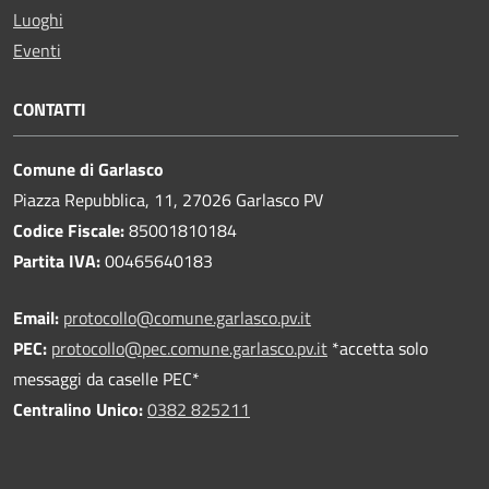
Luoghi
Eventi
CONTATTI
Comune di Garlasco
Piazza Repubblica, 11, 27026 Garlasco PV
Codice Fiscale:
85001810184
Partita IVA:
00465640183
Email:
protocollo@comune.garlasco.pv.it
PEC
:
protocollo@pec.comune.garlasco.pv.it
*accetta solo
messaggi da caselle PEC*
Centralino Unico:
0382 825211