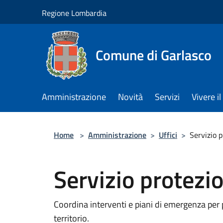
Salta al contenuto principale
Regione Lombardia
Comune di Garlasco
Amministrazione
Novità
Servizi
Vivere 
Home
>
Amministrazione
>
Uffici
>
Servizio p
Servizio protezio
Coordina interventi e piani di emergenza per p
territorio.