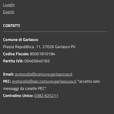
Luoghi
Eventi
CONTATTI
Comune di Garlasco
Piazza Repubblica, 11, 27026 Garlasco PV
Codice Fiscale:
85001810184
Partita IVA:
00465640183
Email:
protocollo@comune.garlasco.pv.it
PEC
:
protocollo@pec.comune.garlasco.pv.it
*accetta solo
messaggi da caselle PEC*
Centralino Unico:
0382 825211