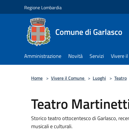
Salta al contenuto principale
Regione Lombardia
Comune di Garlasco
Amministrazione
Novità
Servizi
Vivere 
Home
>
Vivere il Comune
>
Luoghi
>
Teatro
Teatro Martinett
Storico teatro ottocentesco di Garlasco, recen
musicali e culturali.