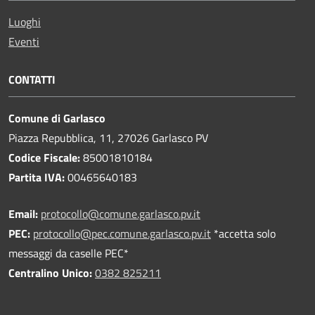
Luoghi
Eventi
CONTATTI
Comune di Garlasco
Piazza Repubblica, 11, 27026 Garlasco PV
Codice Fiscale:
85001810184
Partita IVA:
00465640183
Email:
protocollo@comune.garlasco.pv.it
PEC
:
protocollo@pec.comune.garlasco.pv.it
*accetta solo
messaggi da caselle PEC*
Centralino Unico:
0382 825211