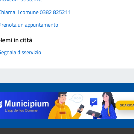
Chiama il comune 0382 825211
Prenota un appuntamento
lemi in città
Segnala disservizio