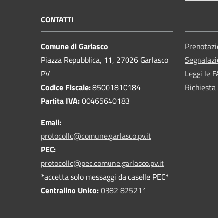
CONTATTI
Comune di Garlasco
Prenotaz
Piazza Repubblica, 11, 27026 Garlasco
Segnalazi
PV
Leggi le 
Codice Fiscale:
85001810184
Richiesta
Partita IVA:
00465640183
Email:
protocollo@comune.garlasco.pv.it
PEC
:
protocollo@pec.comune.garlasco.pv.it
*accetta solo messaggi da caselle PEC*
Centralino Unico:
0382 825211