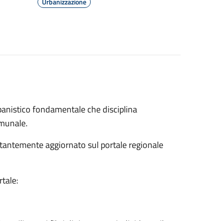
Urbanizzazione
rbanistico fondamentale che disciplina
omunale.
ostantemente aggiornato sul portale regionale
rtale: