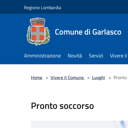
Salta al contenuto principale
Regione Lombardia
Comune di Garlasco
Amministrazione
Novità
Servizi
Vivere 
Home
>
Vivere il Comune
>
Luoghi
>
Pronto 
Pronto soccorso