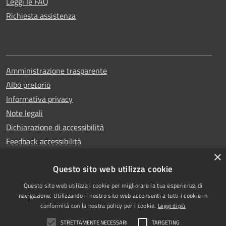
Leggi le FAQ
Richiesta assistenza
Amministrazione trasparente
Albo pretorio
Informativa privacy
Note legali
Dichiarazione di accessibilità
Feedback accessibilità
×
Questo sito web utilizza cookie
Questo sito web utilizza i cookie per migliorare la tua esperienza di
Copyright © 2025
RSS
navigazione. Utilizzando il nostro sito web acconsenti a tutti i cookie in
Comune di Garlasco
Accessibilità
conformità con la nostra policy per i cookie.
Leggi di più
Powered
Privacy
STRETTAMENTE NECESSARI
TARGETING