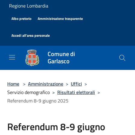
Salta al contenuto principale
Regione Lombardia
|
|
Albo pretorio
Amministrazione trasparente
|
Accedi all'area personale
Comune di
Garlasco
Home
>
Amministrazione
>
Uffici
>
Servizio demografico
>
Risultati elettorali
>
Referendum 8-9 giugno 2025
Referendum 8-9 giugno