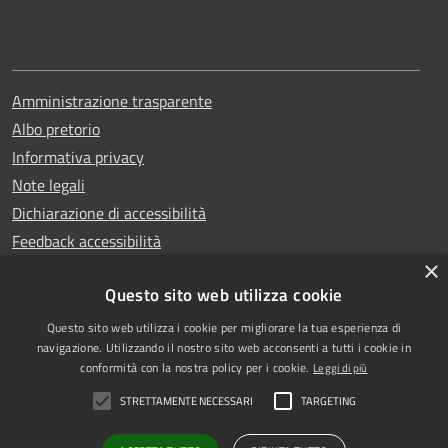
Amministrazione trasparente
Albo pretorio
Informativa privacy
Note legali
Dichiarazione di accessibilità
Feedback accessibilità
×
Questo sito web utilizza cookie
Questo sito web utilizza i cookie per migliorare la tua esperienza di
Copyright © 2025
RSS
navigazione. Utilizzando il nostro sito web acconsenti a tutti i cookie in
Comune di Garlasco
Accessibilità
conformità con la nostra policy per i cookie.
Leggi di più
Powered
Privacy
STRETTAMENTE NECESSARI
TARGETING
by
|
Cookie
Municipium
Accesso