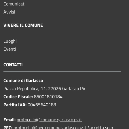
Comunicati
Avvisi
VIVERE IL COMUNE
Luoghi
Eventi
CONTATTI
Comune di Garlasco
Piazza Repubblica, 11, 27026 Garlasco PV
Codice Fiscale:
85001810184
Partita IVA:
00465640183
Email:
protocollo@comune.garlasco.pv.it
PEC
:
protocollo@pec.comune.garlasco.pv.it
*accetta solo