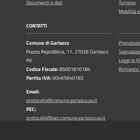
Documenti e dati
Turismo
Mobilità e
CONTATTI
Comune di Garlasco
Prenotaz
Piazza Repubblica, 11, 27026 Garlasco
Segnalazi
PV
Leggi le 
Codice Fiscale:
85001810184
Richiesta
Partita IVA:
00465640183
Email:
protocollo@comune.garlasco.pv.it
PEC
:
protocollo@pec.comune.garlasco.pv.it
*accetta solo messaggi da caselle PEC*
Centralino Unico:
0382 825211