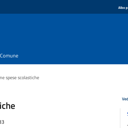
Albo p
il Comune
ne spese scolastiche
Ved
iche
33